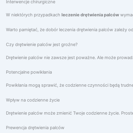
Interwencje chirurgiczne
W niektórych przypadkach
leczenie drętwienia palców
wymaga
Warto pamiętać, że dobór leczenia drętwienia palców zależy od
Czy drętwienie palców jest groźne?
Drętwienie palców nie zawsze jest poważne. Ale może prowadzi
Potencjalne powikłania
Powikłania mogą sprawić, że codzienne czynności będą trudn
Wpływ na codzienne życie
Drętwienie palców może zmienić Twoje codzienne życie. Proste
Prewencja drętwienia palców