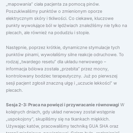
„mapowania” ciała pacjenta za pomocą pinów.
Poszukiwaliśmy punktów o zmienionym oporze
elektrycznym skóry i tkliwości. Co ciekawe, kluczowe
punkty wywołujące ból w lędźwiach znaleźliśmy nie tylko na
plecach, ale również na podudziu i stopie.
Następnie, poprzez krótkie, dynamiczne stymulacje tych
punktów pinami, wywołaliśmy silne reakcje odruchowe. To
rodzaj „twardego resetu” dla układu nerwowego –
informacja bólowa została „przebita” przez mocny,
kontrolowany bodziec terapeutyczny. Już po pierwszej
sesji pacjent zgłosił znaczną ulgę i „uczucie lekkości” w
plecach.
Sesja 2-3: Praca na powięzi i przywracanie równowagi
W
kolejnych dniach, gdy układ nerwowy został wstępnie
„uspokojony”, skupiliśmy się na tkankach miękkich.
Używając katów, pracowaliśmy techniką GUA SHA oraz