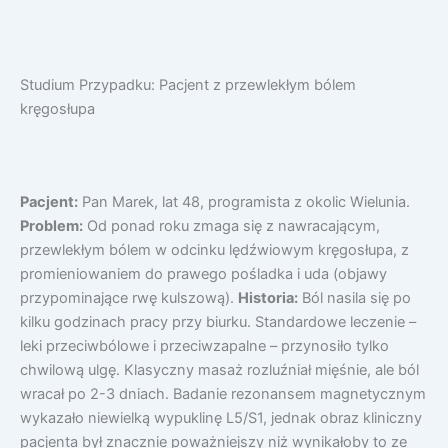
Studium Przypadku: Pacjent z przewlekłym bólem
kręgosłupa
Pacjent:
Pan Marek, lat 48, programista z okolic Wielunia.
Problem:
Od ponad roku zmaga się z nawracającym,
przewlekłym bólem w odcinku lędźwiowym kręgosłupa, z
promieniowaniem do prawego pośladka i uda (objawy
przypominające rwę kulszową).
Historia:
Ból nasila się po
kilku godzinach pracy przy biurku. Standardowe leczenie –
leki przeciwbólowe i przeciwzapalne – przynosiło tylko
chwilową ulgę. Klasyczny masaż rozluźniał mięśnie, ale ból
wracał po 2-3 dniach. Badanie rezonansem magnetycznym
wykazało niewielką wypuklinę L5/S1, jednak obraz kliniczny
pacjenta był znacznie poważniejszy niż wynikałoby to ze