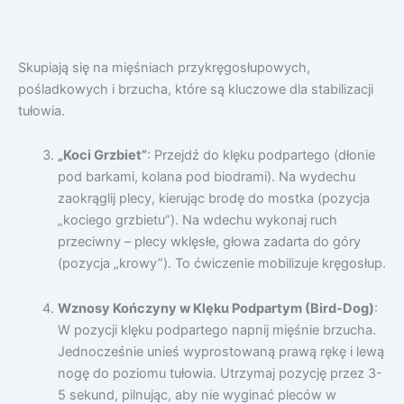
Skupiają się na mięśniach przykręgosłupowych,
pośladkowych i brzucha, które są kluczowe dla stabilizacji
tułowia.
„Koci Grzbiet”
: Przejdź do klęku podpartego (dłonie
pod barkami, kolana pod biodrami). Na wydechu
zaokrąglij plecy, kierując brodę do mostka (pozycja
„kociego grzbietu”). Na wdechu wykonaj ruch
przeciwny – plecy wklęsłe, głowa zadarta do góry
(pozycja „krowy”). To ćwiczenie mobilizuje kręgosłup.
Wznosy Kończyny w Klęku Podpartym (Bird-Dog)
:
W pozycji klęku podpartego napnij mięśnie brzucha.
Jednocześnie unieś wyprostowaną prawą rękę i lewą
nogę do poziomu tułowia. Utrzymaj pozycję przez 3-
5 sekund, pilnując, aby nie wyginać pleców w