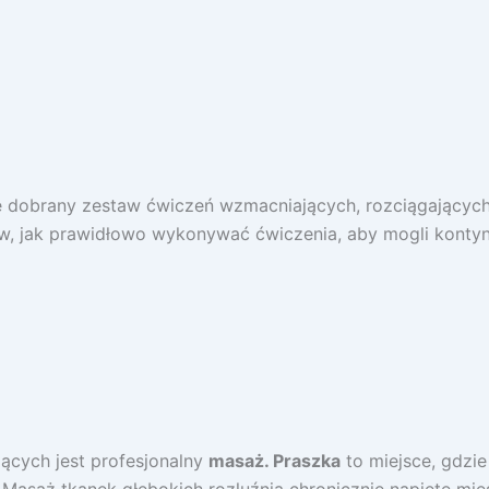
e dobrany zestaw ćwiczeń wzmacniających, rozciągających i
ów, jak prawidłowo wykonywać ćwiczenia, aby mogli konty
ących jest profesjonalny
masaż. Praszka
to miejsce, gdzi
Masaż tkanek głębokich rozluźnia chronicznie napięte mięś