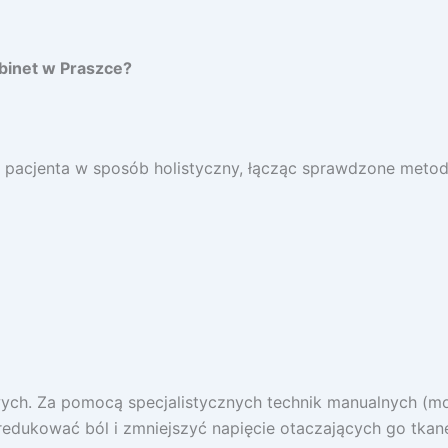
abinet w Praszce?
acjenta w sposób holistyczny, łącząc sprawdzone metody 
ch. Za pomocą specjalistycznych technik manualnych (mobil
edukować ból i zmniejszyć napięcie otaczających go tkan