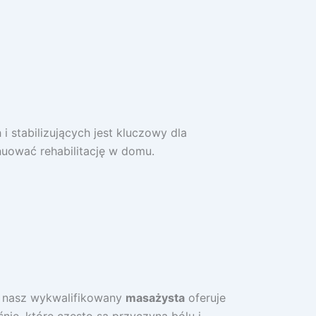
 stabilizujących jest kluczowy dla
nuować rehabilitację w domu.
e nasz wykwalifikowany
masażysta
oferuje
nie, które często są przyczyną bólu i