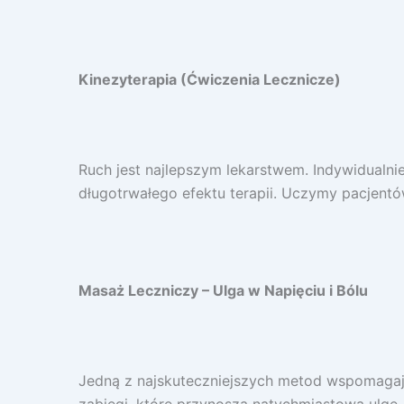
Kinezyterapia (Ćwiczenia Lecznicze)
Ruch jest najlepszym lekarstwem. Indywidualni
długotrwałego efektu terapii. Uczymy pacjent
Masaż Leczniczy – Ulga w Napięciu i Bólu
Jedną z najskuteczniejszych metod wspomagaj
zabiegi, które przynoszą natychmiastową ulgę. 