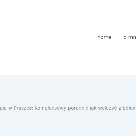
home
o mn
apia w Praszce: Kompleksowy poradnik jak walczyć z ból