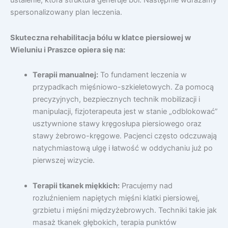
ustalenie, która struktura generuje ból. Następnie wdrażamy
spersonalizowany plan leczenia.
Skuteczna rehabilitacja bólu w klatce piersiowej w
Wieluniu i Praszce opiera się na:
Terapii manualnej:
To fundament leczenia w
przypadkach mięśniowo-szkieletowych. Za pomocą
precyzyjnych, bezpiecznych technik mobilizacji i
manipulacji, fizjoterapeuta jest w stanie „odblokować”
usztywnione stawy kręgosłupa piersiowego oraz
stawy żebrowo-kręgowe. Pacjenci często odczuwają
natychmiastową ulgę i łatwość w oddychaniu już po
pierwszej wizycie.
Terapii tkanek miękkich:
Pracujemy nad
rozluźnieniem napiętych mięśni klatki piersiowej,
grzbietu i mięśni międzyżebrowych. Techniki takie jak
masaż tkanek głębokich, terapia punktów