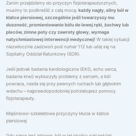
Zanim przejdziemy do przyczyn fizjoterapeutycznych,
musimy to podkreślić z całą mocą:
każdy nagły, silny ból w
klatce piersiowej, szczególnie jeśli towarzyszy mu
duszność, promieniowanie bólu do lewej ręki, żuchwy lub
pleców, zimne poty czy zawroty głowy, wymaga
natychmiastowej interwencji medycznej!
W takiej sytuacji
niezwłocznie zadzwoń pod numer 112 lub udaj się na
Szpitalny Oddział Ratunkowy (SOR).
Jeśli jednak badania kardiologiczne (EKG, echo serca,
badania krwi) wykluczyły problemy z sercem, a ból
powraca, nasila się przy pewnych ruchach lub głębokim
wdechu – najprawdopodobniej potrzebujesz pomocy
fizjoterapeuty.
Mięśniowo-szkieletowe przyczyny kłucia w klatce
piersiowej
Gdy serce jest zdrowe, ból w tej okolicy najczęściej