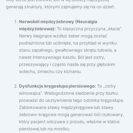
generują struktury, którymi zajmujemy się na co dzień:
Nerwoból międzyżebrowy (Neuralgia
międzyżebrowa):
To klasyczna przyczyna „kłucia”.
Nerwy biegnące wzdłuż żeber mogą zostać
podrażnione lub uciśnięte, na przykład w wyniku
stanu zapalnego, gwałtownego skrętu tułowia, a
nawet intensywnego kaszlu. Ból jest ostry,
przeszywający i często nasila się przy głębokim
wdechu, śmiechu czy kichaniu.
Dysfunkcje kręgosłupa piersiowego:
To „cichy
winowajca”. Wielogodzinne siedzenie przy biurku
prowadzi do usztywnienia tego odcinka kręgosłupa.
Zablokowane stawy międzykręgowe lub stawy
żebrowo-kręgowe mogą generować ból rzutowany,
który pacjent odczuwa z przodu, właśnie w klatce
piersiowej lub na mostku.