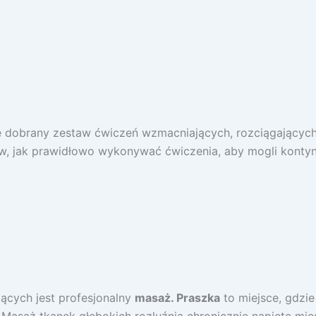
e dobrany zestaw ćwiczeń wzmacniających, rozciągających i
ów, jak prawidłowo wykonywać ćwiczenia, aby mogli konty
ących jest profesjonalny
masaż. Praszka
to miejsce, gdzi
Masaż tkanek głębokich rozluźnia chronicznie napięte mięś