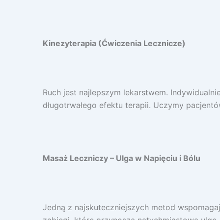
Kinezyterapia (Ćwiczenia Lecznicze)
Ruch jest najlepszym lekarstwem. Indywidualni
długotrwałego efektu terapii. Uczymy pacjent
Masaż Leczniczy – Ulga w Napięciu i Bólu
Jedną z najskuteczniejszych metod wspomagaj
zabiegi, które przynoszą natychmiastową ulgę. 