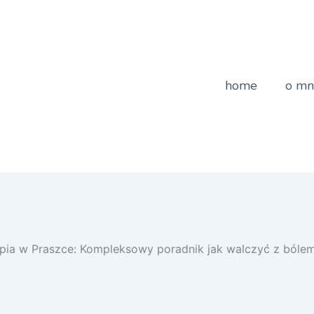
home
o mn
apia w Praszce: Kompleksowy poradnik jak walczyć z ból