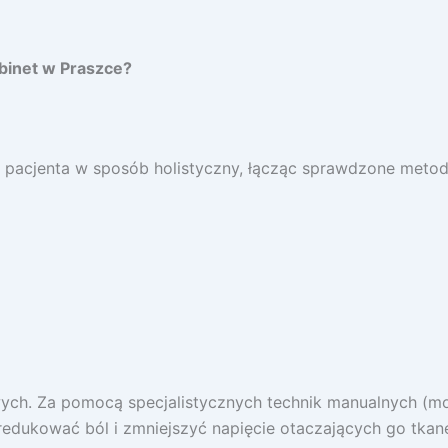
abinet w Praszce?
acjenta w sposób holistyczny, łącząc sprawdzone metody 
ch. Za pomocą specjalistycznych technik manualnych (mobil
edukować ból i zmniejszyć napięcie otaczających go tkan