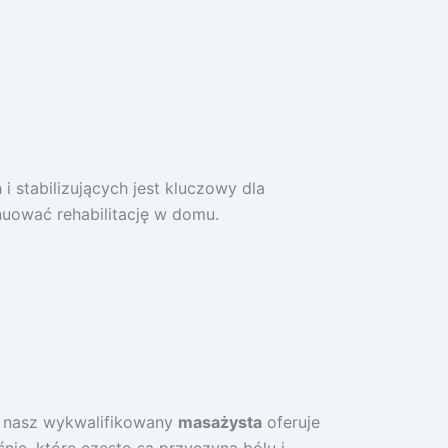
 stabilizujących jest kluczowy dla
nuować rehabilitację w domu.
e nasz wykwalifikowany
masażysta
oferuje
nie, które często są przyczyną bólu i