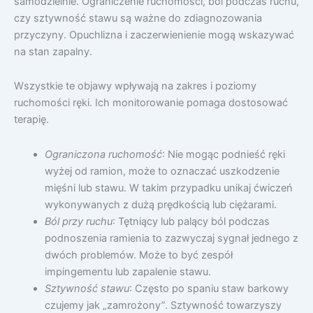
samodzielnie. Ograniczenie ruchomości, ból podczas ruchu,
czy sztywność stawu są ważne do zdiagnozowania
przyczyny. Opuchlizna i zaczerwienienie mogą wskazywać
na stan zapalny.
Wszystkie te objawy wpływają na zakres i poziomy
ruchomości ręki. Ich monitorowanie pomaga dostosować
terapię.
Ograniczona ruchomość
: Nie mogąc podnieść ręki
wyżej od ramion, może to oznaczać uszkodzenie
mięśni lub stawu. W takim przypadku unikaj ćwiczeń
wykonywanych z dużą prędkością lub ciężarami.
Ból przy ruchu
: Tętniący lub palący ból podczas
podnoszenia ramienia to zazwyczaj sygnał jednego z
dwóch problemów. Może to być zespół
impingementu lub zapalenie stawu.
Sztywność stawu
: Często po spaniu staw barkowy
czujemy jak „zamrożony”. Sztywność towarzyszy