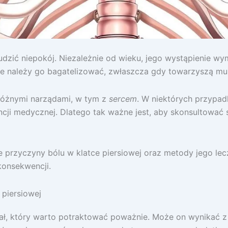
 budzić niepokój. Niezależnie od wieku, jego wystąpienie
nie należy go bagatelizować, zwłaszcza gdy towarzyszą 
różnymi narządami, w tym z
sercem
. W niektórych przypad
ji medycznej. Dlatego tak ważne jest, aby skonsultować s
przyczyny bólu w klatce piersiowej oraz metody jego lecze
konsekwencji.
 piersiowej
nał, który warto potraktować poważnie. Może on wynikać z