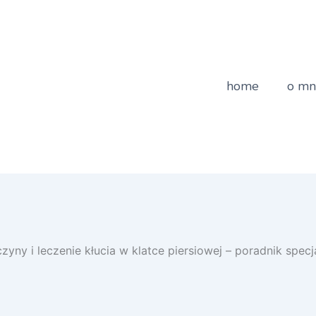
home
o mn
zyny i leczenie kłucia w klatce piersiowej – poradnik specja