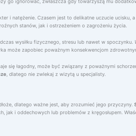
ależy go ignorować, zwłaszcza gdy towarzyszą mu dodatko
kter i natężenie. Czasem jest to delikatne uczucie ucisku
źnych stanów, jak i ostrzeżeniem o zagrożeniu życia.
dczas wysiłku fizycznego, stresu lub nawet w spoczynku.
styka może zapobiec poważnym konsekwencjom zdrowotny
daje się łagodny, może być związany z poważnymi schorzen
sze
, dlatego nie zwlekaj z wizytą u specjalisty.
dłoże, dlatego ważne jest, aby zrozumieć jego przyczyny.
 jak i oddechowych lub problemów z kręgosłupem. Właśc