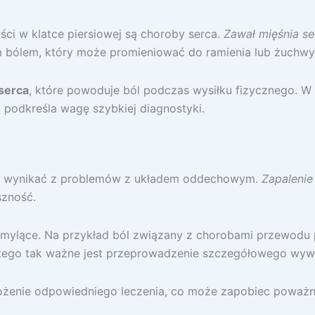
ci w klatce piersiowej są choroby serca.
Zawał mięśnia s
ym bólem, który może promieniować do ramienia lub żuchwy
serca
, które powoduje ból podczas wysiłku fizycznego. W
podkreśla wagę szybkiej diagnostyki.
ież wynikać z problemów z układem oddechowym.
Zapalenie
szność.
 mylące. Na przykład ból związany z chorobami przewod
ego tak ważne jest przeprowadzenie szczegółowego wywi
ożenie odpowiedniego leczenia, co może zapobiec powa