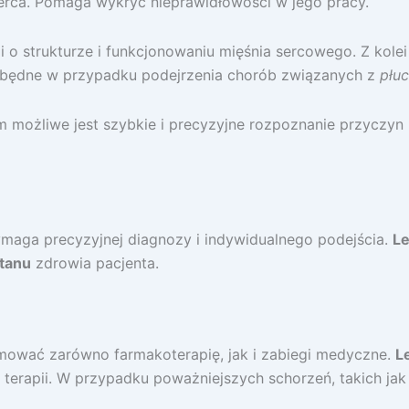
serca. Pomaga wykryć nieprawidłowości w jego pracy.
 o strukturze i funkcjonowaniu mięśnia sercowego. Z kole
ezbędne w przypadku podejrzenia chorób związanych z
płu
ożliwe jest szybkie i precyzyjne rozpoznanie przyczyn 
ymaga precyzyjnej diagnozy i indywidualnego podejścia.
Le
tanu
zdrowia pacjenta.
mować zarówno farmakoterapię, jak i zabiegi medyczne.
L
 terapii. W przypadku poważniejszych schorzeń, takich j