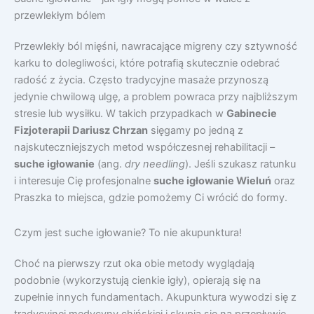
przewlekłym bólem
Przewlekły ból mięśni, nawracające migreny czy sztywność
karku to dolegliwości, które potrafią skutecznie odebrać
radość z życia. Często tradycyjne masaże przynoszą
jedynie chwilową ulgę, a problem powraca przy najbliższym
stresie lub wysiłku. W takich przypadkach w
Gabinecie
Fizjoterapii Dariusz Chrzan
sięgamy po jedną z
najskuteczniejszych metod współczesnej rehabilitacji –
suche igłowanie
(ang.
dry needling
). Jeśli szukasz ratunku
i interesuje Cię profesjonalne
suche igłowanie Wieluń
oraz
Praszka to miejsca, gdzie pomożemy Ci wrócić do formy.
Czym jest suche igłowanie? To nie akupunktura!
Choć na pierwszy rzut oka obie metody wyglądają
podobnie (wykorzystują cienkie igły), opierają się na
zupełnie innych fundamentach. Akupunktura wywodzi się z
tradycyjnej medycyny chińskiej i skupia się na przepływie