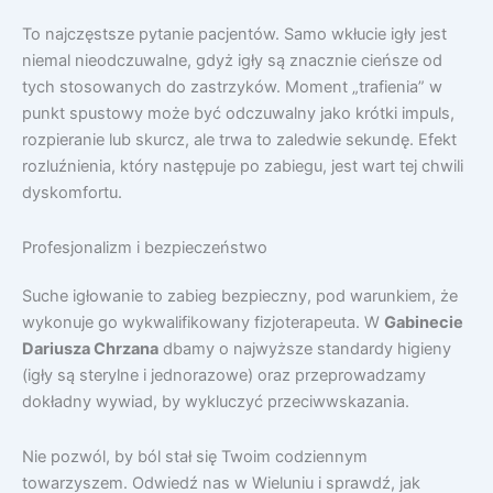
To najczęstsze pytanie pacjentów. Samo wkłucie igły jest
niemal nieodczuwalne, gdyż igły są znacznie cieńsze od
tych stosowanych do zastrzyków. Moment „trafienia” w
punkt spustowy może być odczuwalny jako krótki impuls,
rozpieranie lub skurcz, ale trwa to zaledwie sekundę. Efekt
rozluźnienia, który następuje po zabiegu, jest wart tej chwili
dyskomfortu.
Profesjonalizm i bezpieczeństwo
Suche igłowanie to zabieg bezpieczny, pod warunkiem, że
wykonuje go wykwalifikowany fizjoterapeuta. W
Gabinecie
Dariusza Chrzana
dbamy o najwyższe standardy higieny
(igły są sterylne i jednorazowe) oraz przeprowadzamy
dokładny wywiad, by wykluczyć przeciwwskazania.
Nie pozwól, by ból stał się Twoim codziennym
towarzyszem. Odwiedź nas w Wieluniu i sprawdź, jak