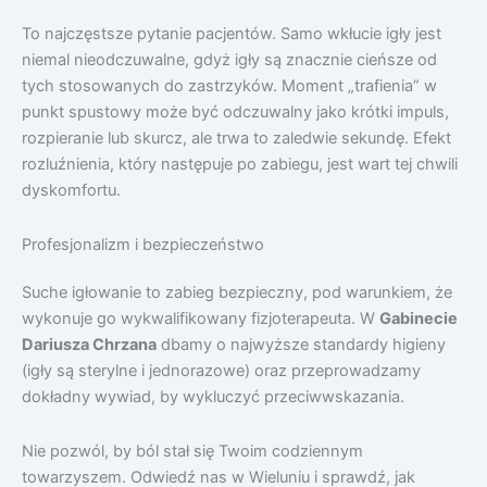
To najczęstsze pytanie pacjentów. Samo wkłucie igły jest
niemal nieodczuwalne, gdyż igły są znacznie cieńsze od
tych stosowanych do zastrzyków. Moment „trafienia” w
punkt spustowy może być odczuwalny jako krótki impuls,
rozpieranie lub skurcz, ale trwa to zaledwie sekundę. Efekt
rozluźnienia, który następuje po zabiegu, jest wart tej chwili
dyskomfortu.
Profesjonalizm i bezpieczeństwo
Suche igłowanie to zabieg bezpieczny, pod warunkiem, że
wykonuje go wykwalifikowany fizjoterapeuta. W
Gabinecie
Dariusza Chrzana
dbamy o najwyższe standardy higieny
(igły są sterylne i jednorazowe) oraz przeprowadzamy
dokładny wywiad, by wykluczyć przeciwwskazania.
Nie pozwól, by ból stał się Twoim codziennym
towarzyszem. Odwiedź nas w Wieluniu i sprawdź, jak