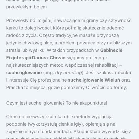
przewlekłym bólem
Przewlekły ból mięśni, nawracające migreny czy sztywność
karku to dolegliwości, które potrafią skutecznie odebrać
radość z życia. Często tradycyjne masaże przynoszą
jedynie chwilową ulgę, a problem powraca przy najbliższym
stresie lub wysiłku. W takich przypadkach w
Gabinecie
Fizjoterapii Dariusz Chrzan
sięgamy po jedną z
najskuteczniejszych metod współczesnej rehabilitacji –
suche igłowanie
(ang.
dry needling
). Jeśli szukasz ratunku
i interesuje Cię profesjonalne
suche igłowanie Wieluń
oraz
Praszka to miejsca, gdzie pomożemy Ci wrócić do formy.
Czym jest suche igłowanie? To nie akupunktura!
Choć na pierwszy rzut oka obie metody wyglądają
podobnie (wykorzystują cienkie igły), opierają się na
zupełnie innych fundamentach. Akupunktura wywodzi się z
tradycyjnej medycyny chińskiej i skupia się na przepływie