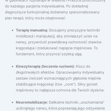
W gabinetach fizjoterapii w Wieluniu i Praszce podchodzimy
do każdego pacjenta indywidualnie. Po dokładnej
diagnostyce funkcjonalnej dobieramy spersonalizowany
plan terapii, który może obejmować:
Terapię manualną:
Stosujemy precyzyjne techniki
mobilizacji i manipulacji, aby zmniejszyć ucisk na
nerwy, przywrócić prawidłową ruchomość stawów
kręgosłupa i zredukować napięcie mięśniowe. To
fundament, który przynosi szybką ulgę.
Kinezyterapię (leczenie ruchem):
Klucz do
długotrwałych efektów. Opracowujemy indywidualny
zestaw ćwiczeń wzmacniających głębokie mięśnie
stabilizujące kręgosłup (tzw. „core”). Silny gorset
mięśniowy to najlepsza ochrona dla Twoich dysków.
Neuromobilizacje:
Delikatne techniki „uruchamiania”
uciśniętego nerwu, które poprawiają jego odżywienie