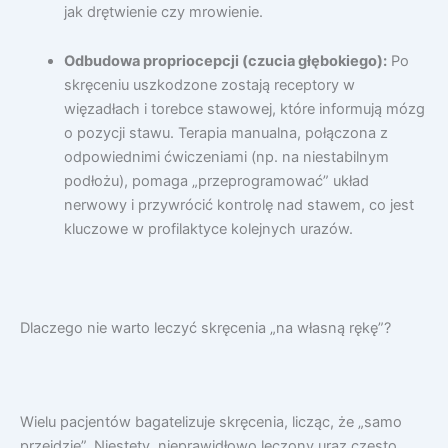
jak drętwienie czy mrowienie.
Odbudowa propriocepcji (czucia głębokiego):
Po
skręceniu uszkodzone zostają receptory w
więzadłach i torebce stawowej, które informują mózg
o pozycji stawu. Terapia manualna, połączona z
odpowiednimi ćwiczeniami (np. na niestabilnym
podłożu), pomaga „przeprogramować” układ
nerwowy i przywrócić kontrolę nad stawem, co jest
kluczowe w profilaktyce kolejnych urazów.
Dlaczego nie warto leczyć skręcenia „na własną rękę”?
Wielu pacjentów bagatelizuje skręcenia, licząc, że „samo
przejdzie”. Niestety, nieprawidłowo leczony uraz często