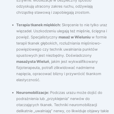
sztywne. Mobilizacje w bezpieczny sposób
odzyskują utracony zakres ruchu, odżywiają
chrząstkę stawową i zapobiegają zrostom.
Terapia tkanek miękkich:
Skręcenie to nie tylko uraz
więzadeł. Uszkodzeniu ulegają też mięśnie, ścięgna i
powięź. Specjalistyczny
masaż w Wieluniu
w formie
terapii tkanek głębokich, rozluźniania mięśniowo-
powięziowego czy technik uwalniania punktów
spustowych jest niezbędny. Doświadczony
masażysta Wieluń
, jakim jest wykwalifikowany
fizjoterapeuta, potrafi zlikwidować nadmierne
napięcia, opracować blizny i przywrócić tkankom
elastyczność.
Neuromobilizacje:
Podczas urazu może dojść do
podrażnienia lub „przyklejenia” nerwów do
otaczających tkanek. Techniki neuromobilizacji
delikatnie „uwalniają” nerwy, co likwiduje objawy takie